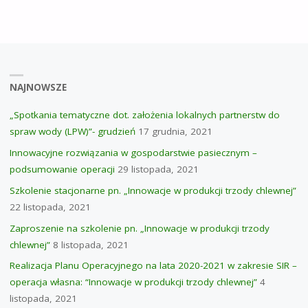
DOT.
ZAŁOŻENIA
LOKALNYCH
NAJNOWSZE
PARTNERSTW
„Spotkania tematyczne dot. założenia lokalnych partnerstw do
spraw wody (LPW)”- grudzień
17 grudnia, 2021
DO
Innowacyjne rozwiązania w gospodarstwie pasiecznym –
SPRAW
podsumowanie operacji
29 listopada, 2021
WODY
Szkolenie stacjonarne pn. „Innowacje w produkcji trzody chlewnej”
22 listopada, 2021
(LPW)”-
Zaproszenie na szkolenie pn. „Innowacje w produkcji trzody
GRUDZIEŃ"
chlewnej”
8 listopada, 2021
Realizacja Planu Operacyjnego na lata 2020-2021 w zakresie SIR –
operacja własna: “Innowacje w produkcji trzody chlewnej”
4
listopada, 2021