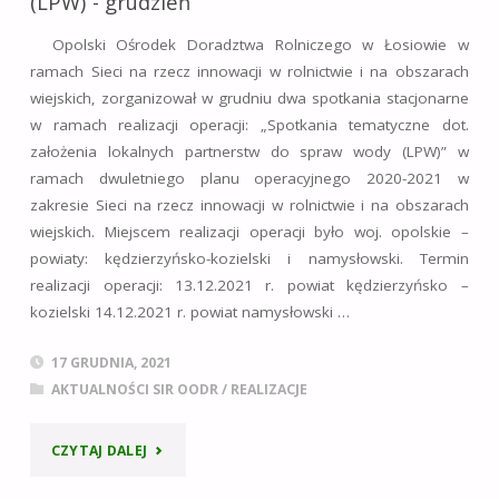
(LPW)”- grudzień
Opolski Ośrodek Doradztwa Rolniczego w Łosiowie w
ramach Sieci na rzecz innowacji w rolnictwie i na obszarach
wiejskich, zorganizował w grudniu dwa spotkania stacjonarne
w ramach realizacji operacji: „Spotkania tematyczne dot.
założenia lokalnych partnerstw do spraw wody (LPW)” w
ramach dwuletniego planu operacyjnego 2020-2021 w
zakresie Sieci na rzecz innowacji w rolnictwie i na obszarach
wiejskich. Miejscem realizacji operacji było woj. opolskie –
powiaty: kędzierzyńsko-kozielski i namysłowski. Termin
realizacji operacji: 13.12.2021 r. powiat kędzierzyńsko –
kozielski 14.12.2021 r. powiat namysłowski …
17 GRUDNIA, 2021
AKTUALNOŚCI SIR OODR
/
REALIZACJE
"„SPOTKANIA
CZYTAJ DALEJ
TEMATYCZNE