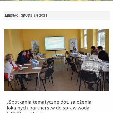
leśnictwie i obszarach
wiejskich
MIESIĄC:
GRUDZIEŃ 2021
na terenie
województwa
opolskiego.
„Spotkania tematyczne dot. założenia
lokalnych partnerstw do spraw wody