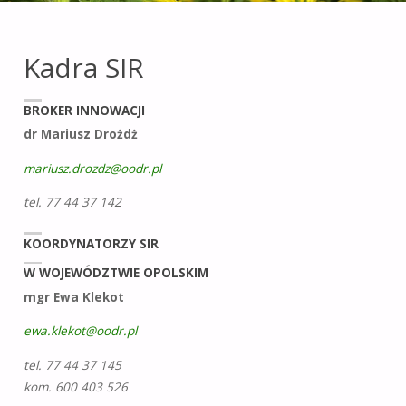
leśnictwie i obszarach
wiejskich
na terenie
Kadra SIR
województwa
opolskiego.
BROKER INNOWACJI
dr Mariusz Drożdż
mariusz.drozdz@oodr.pl
tel. 77 44 37 142
KOORDYNATORZY SIR
W WOJEWÓDZTWIE OPOLSKIM
mgr Ewa Klekot
ewa.klekot@oodr.pl
tel. 77 44 37 145
kom. 600 403 526