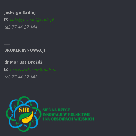
Jadwiga Sadlej
jadwiga.sadlej@oodr.pl
tel. 77 44 37 144
BROKER INNOWACJI
dr Mariusz Drożdż
mariusz.drozdz@oodr.pl
tel. 77 44 37 142