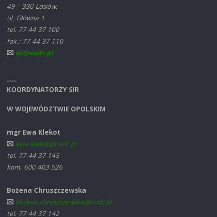
49 – 330 Łosiów,
ul. Główna 1
tel. 77 44 37 100
fax.: 77 44 37 110
sir@oodr.pl
KOORDYNATORZY SIR
W WOJEWÓDZTWIE OPOLSKIM
mgr Ewa Klekot
ewa.klekot@oodr.pl
tel. 77 44 37 145
kom. 600 403 526
Bożena Chruszczewska
bozena.chruszczewska@oodr.pl
tel. 77 44 37 142