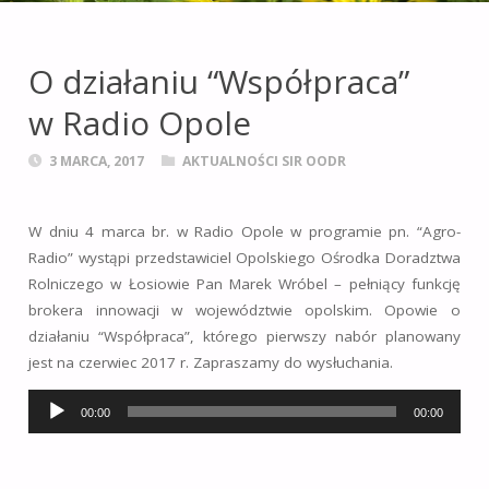
leśnictwie i obszarach
wiejskich
na terenie
O działaniu “Współpraca”
województwa
w Radio Opole
opolskiego.
3 MARCA, 2017
AKTUALNOŚCI SIR OODR
W dniu 4 marca br. w Radio Opole w programie pn. “Agro-
Radio” wystąpi przedstawiciel Opolskiego Ośrodka Doradztwa
Rolniczego w Łosiowie Pan Marek Wróbel – pełniący funkcję
brokera innowacji w województwie opolskim. Opowie o
działaniu “Współpraca”, którego pierwszy nabór planowany
jest na czerwiec 2017 r. Zapraszamy do wysłuchania.
Odtwarzacz
00:00
00:00
plików
dźwiękowych