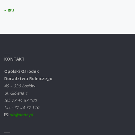
« gru
KONTAKT
Opolski Ośrodek
Doradztwa Rolniczego
49 – 330 Łosiów,
ul. Główna 1
tel. 77 44 37 100
fax.: 77 44 37 110
sir@oodr.pl