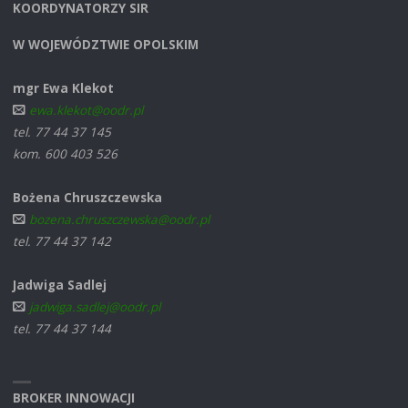
KOORDYNATORZY SIR
W WOJEWÓDZTWIE OPOLSKIM
mgr Ewa Klekot
ewa.klekot@oodr.pl
tel. 77 44 37 145
kom. 600 403 526
Bożena Chruszczewska
bozena.chruszczewska@oodr.pl
tel. 77 44 37 142
Jadwiga Sadlej
jadwiga.sadlej@oodr.pl
tel. 77 44 37 144
BROKER INNOWACJI