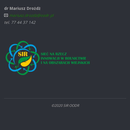
dr Mariusz Drożdż
mariusz.drozdz@oodr.pl
tel. 77 44 37 142
©2020 SIR OODR