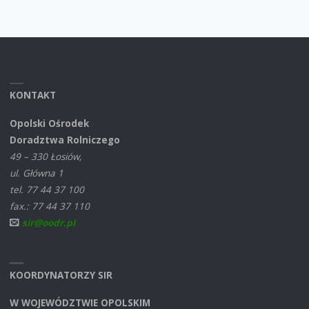
KONTAKT
Opolski Ośrodek
Doradztwa Rolniczego
49 – 330 Łosiów,
ul. Główna 1
tel. 77 44 37 100
fax.: 77 44 37 110
sir@oodr.pl
KOORDYNATORZY SIR
W WOJEWÓDZTWIE OPOLSKIM