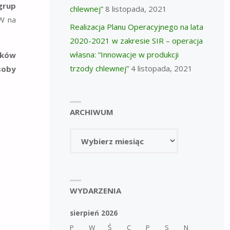
grup
chlewnej”
8 listopada, 2021
W na
Realizacja Planu Operacyjnego na lata
2020-2021 w zakresie SIR – operacja
własna: “Innowacje w produkcji
zków
trzody chlewnej”
4 listopada, 2021
soby
ARCHIWUM
Archiwum
WYDARZENIA
sierpień 2026
P
W
Ś
C
P
S
N