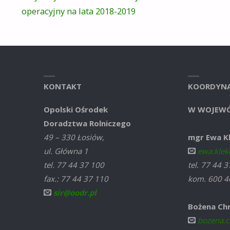
operacyjny na lata 2018-2019
KONTAKT
KOORDYNA
Opolski Ośrodek
W WOJEWÓ
Doradztwa Rolniczego
49 – 330 Łosiów,
mgr Ewa K
ul. Główna 1
ewa.klek
tel. 77 44 37 100
tel. 77 44 
fax.: 77 44 37 110
kom. 600 4
sir@oodr.pl
Bożena Ch
bozena.c