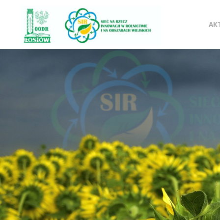
SIR
Pr
OODR
AK
Sieć na
do
rzecz
innowacji
w
tre
rolnictwie i
na
obszarach
wiejskich