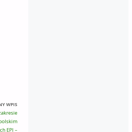
NY WPIS
zakresie
 polskim
ch EPI –