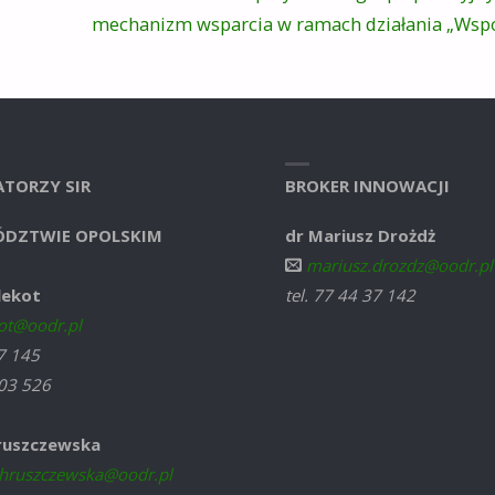
mechanizm wsparcia w ramach działania „Wspó
TORZY SIR
BROKER INNOWACJI
DZTWIE OPOLSKIM
dr Mariusz Drożdż
mariusz.drozdz@oodr.pl
lekot
tel. 77 44 37 142
ot@oodr.pl
37 145
03 526
ruszczewska
hruszczewska@oodr.pl