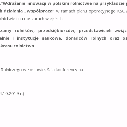
.
”Wdrażanie innowacji w polskim rolnictwie na przykładzie 
h działania „Współpraca”
w ramach planu operacyjnego KSO
lnictwie i na obszarach wiejskich.
amy rolników, przedsiębiorców, przedstawicieli zwią
elnie i instytucje naukowe, doradców rolnych oraz o
kresu rolnictwa.
 Rolniczego w Łosiowie, Sala konferencyjna
4.10.2019 r.)