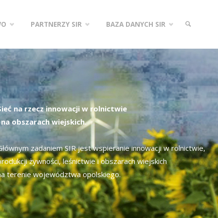
WO
PARTNERZY SIR
BAZA DANYCH SIR
SZUKAJ
Sieć na rzecz innowacji w rolnictwie
i na obszarach wiejskich.
Głównym zadaniem SIR jest wspieranie innowacji w rolnictwie,
produkcji żywności, leśnictwie i obszarach wiejskich
na terenie województwa opolskiego.