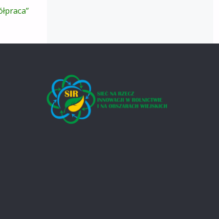
łpraca”