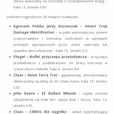
zbioru kukurydzy na kiszonkę z rozdrabniaczem łodyg –
hala 13, stoisko E30.
Srebrem nagrodzono 29 nowych rozwiązań:
Agrocom Polska Jerzy Koronczok – Smart Crop
Damage Identification
– w pełni automatyczny system
rozpoznawania i oceniania uszkodzeń w uprawach
polowych wyrządzonych przez dzikie zwierzęta lub
zjawiska atmosferyczne – hala 15, stoisko J12
Fliegel – Buffel przyczepa przeładowcza
– przyczepa
przeładowcza z podbieraczem do pracy non-stop w
czasie zbioru zielonki, hala 4, stoisko B4
Claas – Axion Terra Trac
– gąsienicowy, amortyzowany
układ jezdny na tylną oś do Claas Axion, hala 13, stoisko
C02
John Deere – EZ Ballast Wheels
– szybki montaż
obciążników na koła bez użycia śrub i kluczy, hala 13,
stoisko E30,
Claas – CEMOS dla ciągnika
– układ optymalizujący