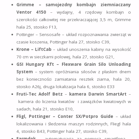
Grimme – samojezdny kombajn ziemniaczany
Ventor 4150
– wydajny, 4 rzędowy kombajn o
szerokości całkowitej nie przekraczającej 3,5 m, Grimme
hala 25, stoisko F13,
Pottinger – Sensosafe – układ rozpoznawania zwierząt w
czasie koszenia, Pottinger hala 27, stoisko C39,
Krone – LiftCab
– układ unoszenia kabiny na wysokość
70 cm w sieczkarni polowej, hala 27, stoisko G21,
GSI Hungary Kft – Flexware Grain Silo Unloading
System
– system opróżniania silosów z płaskim dnem
bez konieczności zamiatania resztek ziarna, hala 20,
stoisko A26j, druga lokalizacja hala 6, stoisko E33
Fruti-Tec Adolf Betz
–
kamera Darwin SmartArt
–
kamera do liczenia kwiatów i zawiązków kwiatowych w
sadach, hala 21, stoisko E10,
Fligl, Pottinger – Conter SX/Potpro Guide
– układ
lokalizowania i śledzenia maszyn rodzinnych, Fliegl hala
4, stoisko B43, Pottinger hala 27, stoisko C39,
Farmdok
– automatyzacja za pomocą smartfona –