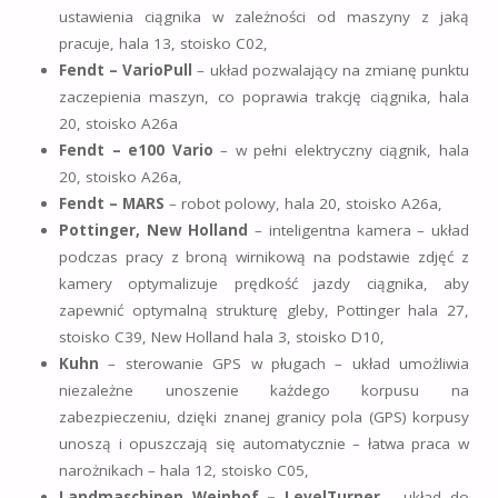
ustawienia ciągnika w zależności od maszyny z jaką
pracuje, hala 13, stoisko C02,
Fendt – VarioPull
– układ pozwalający na zmianę punktu
zaczepienia maszyn, co poprawia trakcję ciągnika, hala
20, stoisko A26a
Fendt – e100 Vario
– w pełni elektryczny ciągnik, hala
20, stoisko A26a,
Fendt – MARS
– robot polowy, hala 20, stoisko A26a,
Pottinger, New Holland
– inteligentna kamera – układ
podczas pracy z broną wirnikową na podstawie zdjęć z
kamery optymalizuje prędkość jazdy ciągnika, aby
zapewnić optymalną strukturę gleby, Pottinger hala 27,
stoisko C39, New Holland hala 3, stoisko D10,
Kuhn
– sterowanie GPS w pługach – układ umożliwia
niezależne unoszenie każdego korpusu na
zabezpieczeniu, dzięki znanej granicy pola (GPS) korpusy
unoszą i opuszczają się automatycznie – łatwa praca w
narożnikach – hala 12, stoisko C05,
Landmaschinen Weinhof – LevelTurner
– układ do