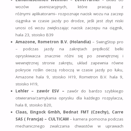
wozów asenizacyjnych, które pracują z
różnymi aplikatorami– rozpoznaje nacisk wozu na zaczep
ciągnika w czasie jazdy po drodze, jeśli jest zbyt niski
unosi oś wozu zwiększając nacisk zaczepu na ciągnik,
hala 23, stoisko B39
Amazone, Rometron B.V. (Holandia)
– SwingStop pro
– podczas jazdy na zakrętach prędkość belki
opryskiwacza znacznie różni się po zewnętrznej i
wewnętrznej stronie zakrętu, układ zapewnia równe
pokrycie roślin cieczą roboczą w czasie jazdy po łuku,
Amazone hala 9, stoisko H19, Rometron B.V. hala 9,
stoisko H19,
Lehler – zawór ESV –
zawór do bardzo szybkiego
otwierania/zamykania oprysku dla każdego rozpylacza,
hala 8, stoisko B20,
Claas, Eingock Gmbh, Bednat FMT (Czechy), Carre
SAS ( Francja) – CULTICAM
– kamera pomocna podczas
mechanicznego zwalczania chwastów w uprawach