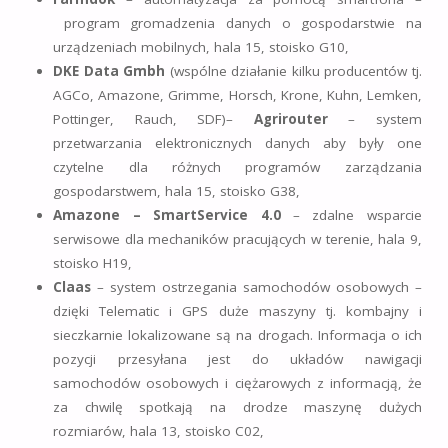
program gromadzenia danych o gospodarstwie na
urządzeniach mobilnych, hala 15, stoisko G10,
DKE Data Gmbh
(wspólne działanie kilku producentów tj.
AGCo, Amazone, Grimme, Horsch, Krone, Kuhn, Lemken,
Pottinger, Rauch, SDF)–
Agrirouter
– system
przetwarzania elektronicznych danych aby były one
czytelne dla różnych programów zarządzania
gospodarstwem, hala 15, stoisko G38,
Amazone – SmartService 4.0
– zdalne wsparcie
serwisowe dla mechaników pracujących w terenie, hala 9,
stoisko H19,
Claas
– system ostrzegania samochodów osobowych –
dzięki Telematic i GPS duże maszyny tj. kombajny i
sieczkarnie lokalizowane są na drogach. Informacja o ich
pozycji przesyłana jest do układów nawigacji
samochodów osobowych i ciężarowych z informacją, że
za chwilę spotkają na drodze maszynę dużych
rozmiarów, hala 13, stoisko C02,