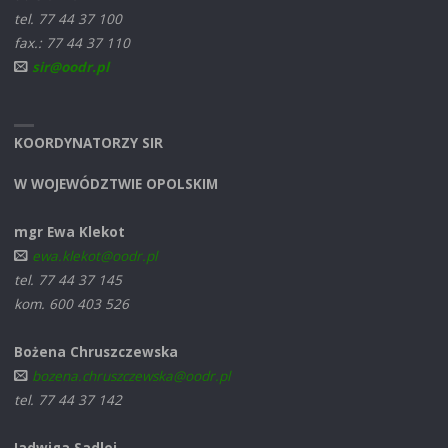
tel. 77 44 37 100
fax.: 77 44 37 110
sir@oodr.pl
KOORDYNATORZY SIR
W WOJEWÓDZTWIE OPOLSKIM
mgr Ewa Klekot
ewa.klekot@oodr.pl
tel. 77 44 37 145
kom. 600 403 526
Bożena Chruszczewska
bozena.chruszczewska@oodr.pl
tel. 77 44 37 142
Jadwiga Sadlej