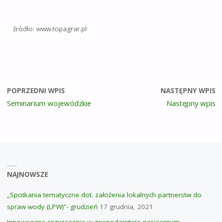
źródło: www.topagrar.pl
POPRZEDNI WPIS
NASTĘPNY WPIS
Seminarium wojewódzkie
Następny wpis
NAJNOWSZE
„Spotkania tematyczne dot. założenia lokalnych partnerstw do
spraw wody (LPW)”- grudzień
17 grudnia, 2021
Innowacyjne rozwiązania w gospodarstwie pasiecznym –