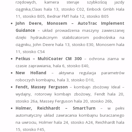
rzędowych, kamera steruje szybkością jazdy
ciągnika,Claas hala 13, stoisko C02, Einbock Gmbh Hala
11, stoisko B05, Bednar FMT hala 12, stoisko B05
John Deere, Monosem – AutoTrac Implement
Guidance
– układ prowadzenia maszyny zawieszanej
dzięki hydraulicznym stabilizatorom podnośnika na
ciągniku, John Deere hala 13, stoisko E30, Monosem hala
11, stoisko C54
Petkus – MultiCoater CM 300
– ochrona ziarna w
czasie zaprawiania, hala 6, stoisko E40,
New Holland
– aktywna regulacja parametrów
roboczych kombajnu, hala 3, stoisko D10,
Fendt, Massey Ferguson
– kombajn zbożowy Ideal –
wydajny, rotorowy kombajn zbożowy, Fendt hala 20,
stoisko 26a, Massey Ferguson hala 20, stoisko 26b,
Holmer, Reichhardt – SmartTurn
– w pełni
automatyczny układ zawracania kombajnu buraczanego
na uwrociu, Holmer hala 24, stoisko A24, Reichhardt hala
15, stoisko F45,