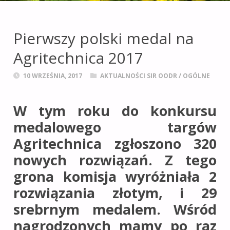
leśnictwie i obszarach
wiejskich
na terenie
Pierwszy polski medal na
województwa
Agritechnica 2017
opolskiego.
10 WRZEŚNIA, 2017
AKTUALNOŚCI SIR OODR
/
OGÓLNE
W tym roku do konkursu
medalowego targów
Agritechnica zgłoszono 320
nowych rozwiązań. Z tego
grona komisja wyróżniała 2
rozwiązania złotym, i 29
srebrnym medalem. Wśród
nagrodzonych mamy po raz