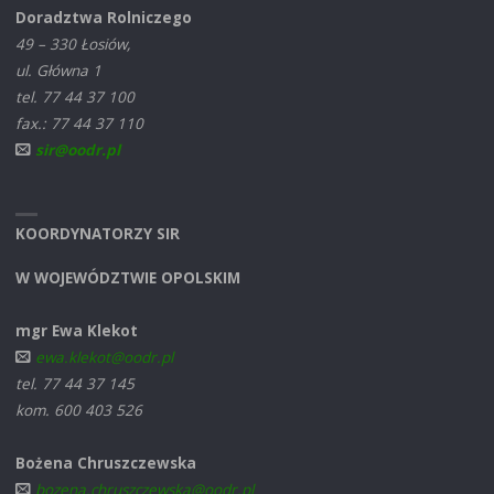
Doradztwa Rolniczego
49 – 330 Łosiów,
ul. Główna 1
tel. 77 44 37 100
fax.: 77 44 37 110
sir@oodr.pl
KOORDYNATORZY SIR
W WOJEWÓDZTWIE OPOLSKIM
mgr Ewa Klekot
ewa.klekot@oodr.pl
tel. 77 44 37 145
kom. 600 403 526
Bożena Chruszczewska
bozena.chruszczewska@oodr.pl