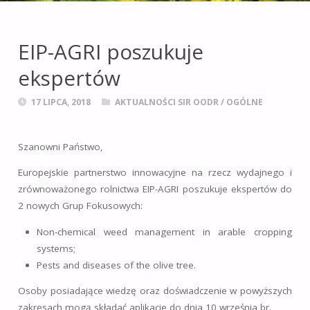
leśnictwie i obszarach
wiejskich
na terenie
EIP-AGRI poszukuje
województwa
ekspertów
opolskiego.
17 LIPCA, 2018
AKTUALNOŚCI SIR OODR
/
OGÓLNE
Szanowni Państwo,
Europejskie partnerstwo innowacyjne na rzecz wydajnego i
zrównoważonego rolnictwa EIP-AGRI poszukuje ekspertów do
2 nowych Grup Fokusowych:
Non-chemical weed management in arable cropping
systems;
Pests and diseases of the olive tree.
Osoby posiadające wiedzę oraz doświadczenie w powyższych
zakresach mogą składać aplikacje do dnia 10 września br.