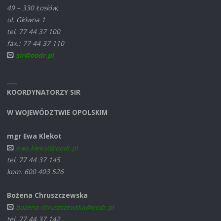
49 – 330 Łosiów,
ul. Główna 1
tel. 77 44 37 100
fax.: 77 44 37 110
sir@oodr.pl
KOORDYNATORZY SIR
W WOJEWÓDZTWIE OPOLSKIM
mgr Ewa Klekot
ewa.klekot@oodr.pl
tel. 77 44 37 145
kom. 600 403 526
Bożena Chruszczewska
bozena.chruszczewska@oodr.pl
tel. 77 44 37 142