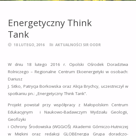
leśnictwie i obszarach
wiejskich
na terenie
Energetyczny Think
województwa
Tank
opolskiego.
18 LUTEGO, 2016
AKTUALNOŚCI SIR OODR
W dniu 18 lutego 2016 r. Opolski Ośrodek Doradztwa
Rolniczego – Regionalne Centrum Ekoenergetyki w osobach:
Dariusz
J. Sitko, Patrycja Borkowska oraz Alicja Brychcy, uczestniczył w
spotkaniu pn.: „Energetyczny Think Tank”.
Projekt powstał przy współpracy z Małopolskim Centrum
Edukacyjnym i Naukowo-Badawczym Wydziału Geologii,
Geofizyki
i Ochrony Środowiska (WGGiOŚ) Akademii Górniczo-Hutniczej
w Miękini oraz redakcji GLOBEnergia Grupa doradczo-