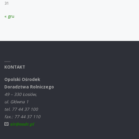
31
« gru
KONTAKT
Opolski Ośrodek
Doradztwa Rolniczego
49 – 330 Łosiów,
ul. Główna 1
tel. 77 44 37 100
fax.: 77 44 37 110
sir@oodr.pl