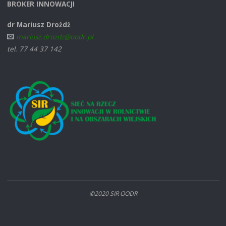
BROKER INNOWACJI
dr Mariusz Drożdż
mariusz.drozdz@oodr.pl
tel. 77 44 37 142
©2020 SIR OODR