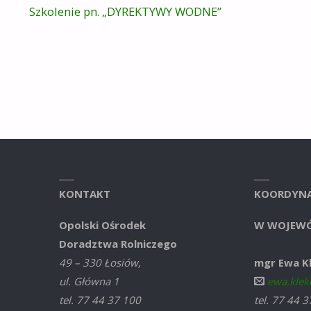
Szkolenie pn. „DYREKTYWY WODNE”
KONTAKT
KOORDYNA
Opolski Ośrodek
W WOJEWÓ
Doradztwa Rolniczego
49 – 330 Łosiów,
mgr Ewa K
ul. Główna 1
ewa.klek
tel. 77 44 37 100
tel. 77 44 