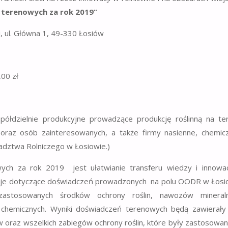
 terenowych za rok 2019”
ki, ul. Główna 1, 49-330 Łosiów
00 zł
 spółdzielnie produkcyjne prowadzące produkcję roślinną na te
raz osób zainteresowanych, a także firmy nasienne, chemicz
dztwa Rolniczego w Łosiowie.)
ych za rok 2019 jest ułatwianie transferu wiedzy i innowac
rmacje dotyczące doświadczeń prowadzonych na polu OODR w Łosi
astosowanych środków ochrony roślin, nawozów mineraln
 chemicznych. Wyniki doświadczeń terenowych będą zawierały
oraz wszelkich zabiegów ochrony roślin, które były zastosowa