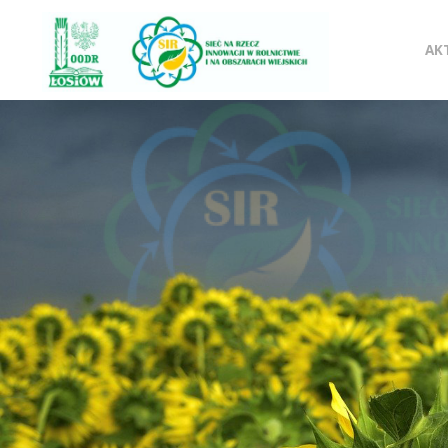
SIR
Pr
OODR
AK
Sieć na
do
rzecz
innowacji
w
tre
rolnictwie i
na
obszarach
wiejskich