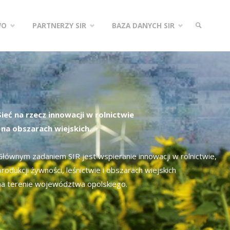
WO
PARTNERZY SIR
BAZA DANYCH SIR
SZUKAJ
Sieć na rzecz innowacji w rolnictwie
i na obszarach wiejskich.
Głównym zadaniem SIR jest wspieranie innowacji w rolnictwie,
produkcji żywności, leśnictwie i obszarach wiejskich
na terenie województwa opolskiego.