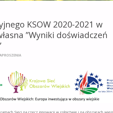
cyjnego KSOW 2020-2021 w
 własna ”Wyniki doświadczeń
”
APROSZENIA
mach Sieci na rzecz innowacji w rolnictwie i na obszarach wiejs