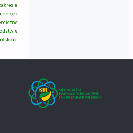
zakresie
chnice i
nomiczne
wództwie
olskim”