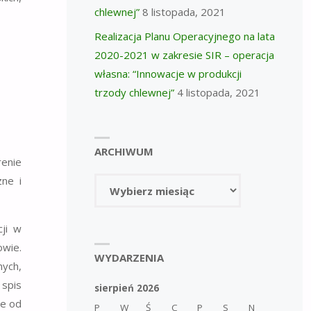
chlewnej”
8 listopada, 2021
Realizacja Planu Operacyjnego na lata
2020-2021 w zakresie SIR – operacja
własna: “Innowacje w produkcji
trzody chlewnej”
4 listopada, 2021
ARCHIWUM
renie
ne i
Archiwum
ji w
owie.
WYDARZENIA
ych,
 spis
sierpień 2026
ne od
P
W
Ś
C
P
S
N