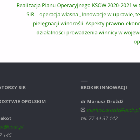
Realizacja Planu Operacyjnego KSOW 2020-2021 w 
SIR – operacja własna „Innowacje w uprawie, te
pielęgnacji winorośli. Aspekty prawno-eko
działalności prowadzenia winnicy w woje
op
TORZY SIR
BROKER INNOWACJI
DZTWIE OPOLSKIM
dr Mariusz Drożdż
mariusz.drozdz@oodr.pl
lekot
tel. 77 44 37 142
ot@oodr.pl
37 145