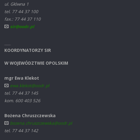
ul. Główna 1
tel. 77 44 37 100
fax.: 77 44 37 110
sir@oodr.pl
KOORDYNATORZY SIR
W WOJEWÓDZTWIE OPOLSKIM
mgr Ewa Klekot
ewa.klekot@oodr.pl
tel. 77 44 37 145
kom. 600 403 526
Bożena Chruszczewska
bozena.chruszczewska@oodr.pl
tel. 77 44 37 142