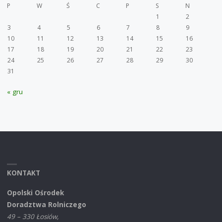
P
W
Ś
C
P
S
N
1
2
3
4
5
6
7
8
9
10
11
12
13
14
15
16
17
18
19
20
21
22
23
24
25
26
27
28
29
30
31
« gru
KONTAKT
Opolski Ośrodek
Doradztwa Rolniczego
49 – 330 Łosiów,