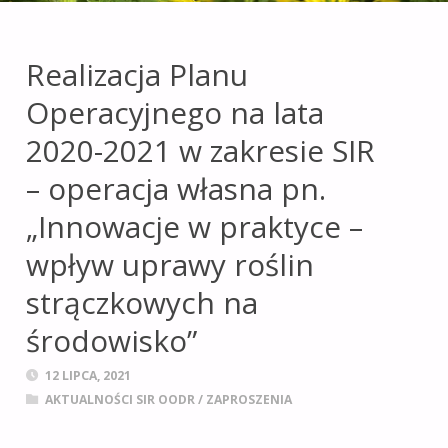
leśnictwie i obszarach
wiejskich
na terenie
Realizacja Planu
województwa
Operacyjnego na lata
opolskiego.
2020-2021 w zakresie SIR
– operacja własna pn.
„Innowacje w praktyce –
wpływ uprawy roślin
strączkowych na
środowisko”
12 LIPCA, 2021
AKTUALNOŚCI SIR OODR
/
ZAPROSZENIA