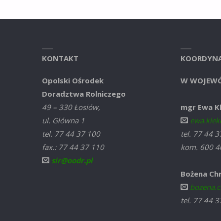
KONTAKT
KOORDYNA
Opolski Ośrodek
W WOJEWÓ
Doradztwa Rolniczego
49 – 330 Łosiów,
mgr Ewa K
ul. Główna 1
ewa.klek
tel. 77 44 37 100
tel. 77 44 
fax.: 77 44 37 110
kom. 600 4
sir@oodr.pl
Bożena Ch
bozena.c
tel. 77 44 