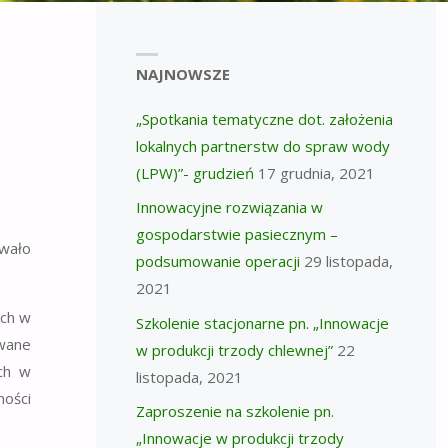
NAJNOWSZE
„Spotkania tematyczne dot. założenia
lokalnych partnerstw do spraw wody
(LPW)”- grudzień
17 grudnia, 2021
Innowacyjne rozwiązania w
gospodarstwie pasiecznym –
owało
podsumowanie operacji
29 listopada,
2021
ich w
Szkolenie stacjonarne pn. „Innowacje
owane
w produkcji trzody chlewnej”
22
ych w
listopada, 2021
ności
Zaproszenie na szkolenie pn.
„Innowacje w produkcji trzody