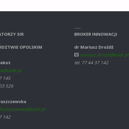
TORZY SIR
BROKER INNOWACJI
DZTWIE OPOLSKIM
dr Mariusz Drożdż
mariusz.drozdz@oodr.pl
lekot
tel. 77 44 37 142
ot@oodr.pl
37 145
03 526
ruszczewska
hruszczewska@oodr.pl
37 142