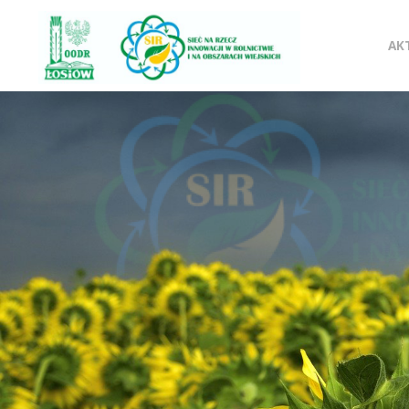
SIR
Pr
OODR
AK
Sieć na
do
rzecz
innowacji
w
tre
rolnictwie i
na
obszarach
wiejskich