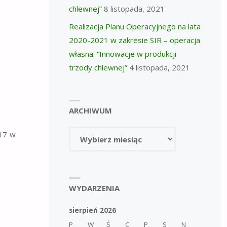
chlewnej”
8 listopada, 2021
Realizacja Planu Operacyjnego na lata
2020-2021 w zakresie SIR – operacja
własna: “Innowacje w produkcji
trzody chlewnej”
4 listopada, 2021
ARCHIWUM
Archiwum
017 w
WYDARZENIA
sierpień 2026
P
W
Ś
C
P
S
N