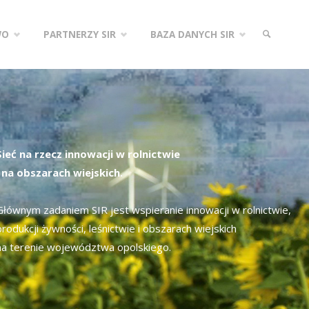
WO
PARTNERZY SIR
BAZA DANYCH SIR
SZUKAJ
Sieć na rzecz innowacji w rolnictwie
i na obszarach wiejskich.
Głównym zadaniem SIR jest wspieranie innowacji w rolnictwie,
produkcji żywności, leśnictwie i obszarach wiejskich
na terenie województwa opolskiego.