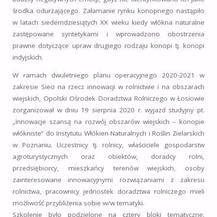
środka odurzającego. Załamanie rynku konopnego nastąpiło
w latach siedemdziesiątych XX wieku kiedy włókna naturalne
zastępowane syntetykami i wprowadzono obostrzenia
prawne dotyczące upraw drugiego rodzaju konopi tj. konopi
indyjskich.
W ramach dwuletniego planu operacyjnego 2020-2021 w
zakresie Sieci na rzecz innowacji w rolnictwie i na obszarach
wiejskich, Opolski Ośrodek Doradztwa Rolniczego w Łosiowie
zorganizował w dniu 19 sierpnia 2020 r. wyjazd studyjny pt.
„Innowacje szansą na rozwój obszarów wiejskich – konopie
włókniste” do Instytutu Włókien Naturalnych i Roślin Zielarskich
w Poznaniu. Uczestnicy tj. rolnicy, właściciele gospodarstw
agroturystycznych oraz obiektów, doradcy rolni,
przedsiębiorcy, mieszkańcy terenów wiejskich, osoby
zainteresowane innowacyjnymi rozwiązaniami z zakresu
rolnictwa, pracownicy jednostek doradztwa rolniczego mieli
możliwość przybliżenia sobie w/w tematyki.
Szkolenie było podzielone na cztery bloki tematyczne.