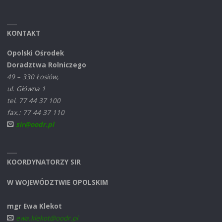
KONTAKT
Opolski Ośrodek
Doradztwa Rolniczego
49 – 330 Łosiów,
ul. Główna 1
tel. 77 44 37 100
fax.: 77 44 37 110
sir@oodr.pl
KOORDYNATORZY SIR
W WOJEWÓDZTWIE OPOLSKIM
mgr Ewa Klekot
ewa.klekot@oodr.pl