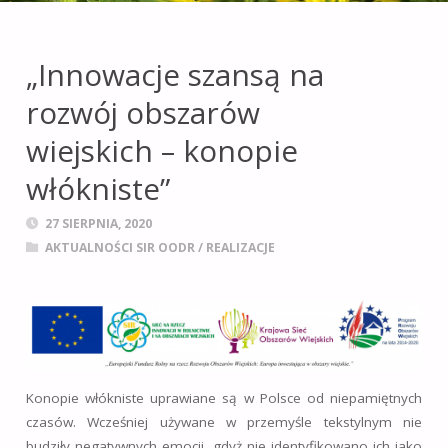
leśnictwie i obszarach
wiejskich
na terenie
„Innowacje szansą na
województwa
rozwój obszarów
opolskiego.
wiejskich – konopie
włókniste”
27 SIERPNIA, 2020
AKTUALNOŚCI SIR OODR
/
REALIZACJE
Konopie włókniste uprawiane są w Polsce od niepamiętnych
czasów. Wcześniej używane w przemyśle tekstylnym nie
budziły negatywnych emocji, gdyż nie identyfikowano ich jako