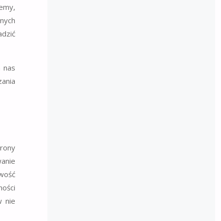
jemy,
anych
adzić
 nas
ania
trony
wanie
iwość
ności
w nie