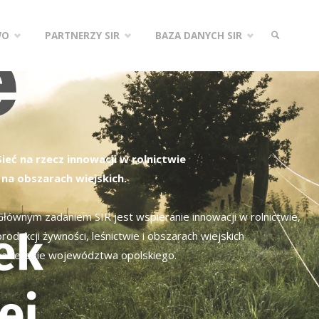
WO
PARTNERZY SIR
BAZA DANYCH SIR
SZUKAJ
Sieć na rzecz innowacji w rolnictwie
i na obszarach wiejskich.
Głównym zadaniem SIR jest wspieranie innowacji w rolnictwie,
produkcji żywności, leśnictwie i obszarach wiejskich
na terenie województwa opolskiego.