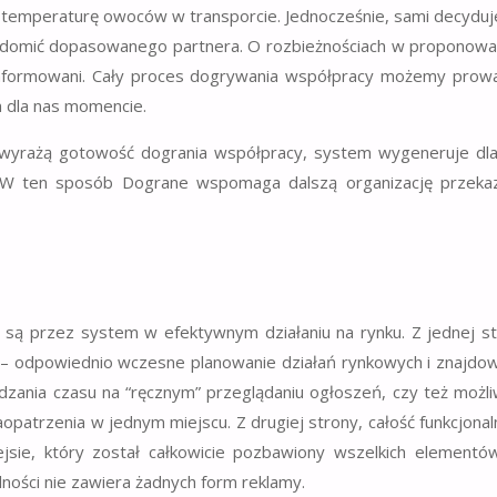
. temperaturę owoców w transporcie. Jednocześnie, sami decydu
adomić dopasowanego partnera. O rozbieżnościach w proponow
informowani. Cały proces dogrywania współpracy możemy prow
m dla nas momencie.
wyrażą gotowość dogrania współpracy, system wygeneruje dla
 W ten sposób Dograne wspomaga dalszą organizację przekaz
i są przez system w efektywnym działaniu na rynku. Z jednej s
 – odpowiednio wczesne planowanie działań rynkowych i znajdo
dzania czasu na “ręcznym” przeglądaniu ogłoszeń, czy też możl
opatrzenia w jednym miejscu. Z drugiej strony, całość funkcjonal
ejsie, który został całkowicie pozbawiony wszelkich elementó
ości nie zawiera żadnych form reklamy.