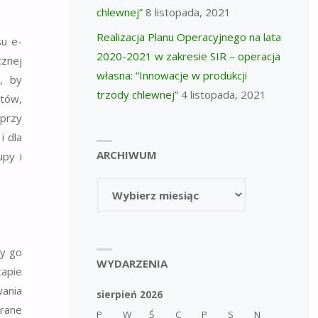
chlewnej”
8 listopada, 2021
Realizacja Planu Operacyjnego na lata
su e-
2020-2021 w zakresie SIR – operacja
cznej
własna: “Innowacje w produkcji
ć, by
trzody chlewnej”
4 listopada, 2021
któw,
 przy
i dla
ARCHIWUM
upy i
Archiwum
my go
WYDARZENIA
tapie
wania
sierpień 2026
grane
P
W
Ś
C
P
S
N