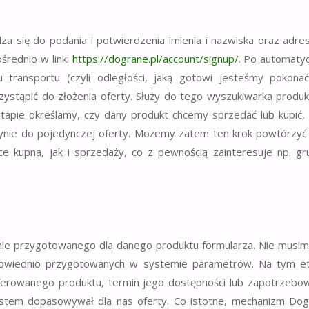
a się do podania i potwierdzenia imienia i nazwiska oraz adre
średnio w link:
https://dograne.pl/account/signup/
. Po automaty
ęgu transportu (czyli odległości, jaką gotowi jesteśmy pokona
ystąpić do złożenia oferty. Służy do tego wyszukiwarka produ
etapie określamy, czy dany produkt chcemy sprzedać lub kupić,
ynie do pojedynczej oferty. Możemy zatem ten krok powtórzyć 
 kupna, jak i sprzedaży, co z pewnością zainteresuje np. gr
lnie przygotowanego dla danego produktu formularza. Nie musi
odpowiednio przygotowanych w systemie parametrów. Na tym e
ferowanego produktu, termin jego dostępności lub zapotrzebo
ystem dopasowywał dla nas oferty. Co istotne, mechanizm Do