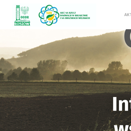
SIR
Pr
OODR
AK
Sieć na
do
rzecz
innowacji
w
tre
rolnictwie i
na
obszarach
wiejskich