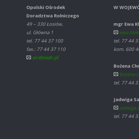
Opolski Ośrodek
W WOJEWÓ
Doradztwa Rolniczego
49 – 330 Łosiów,
mgr Ewa K
ul. Główna 1
ewa.klek
tel. 77 44 37 100
tel. 77 44 
fax.: 77 44 37 110
kom. 600 4
sir@oodr.pl
Bożena Ch
bozena.c
tel. 77 44 
Jadwiga Sa
jadwiga.
tel. 77 44 