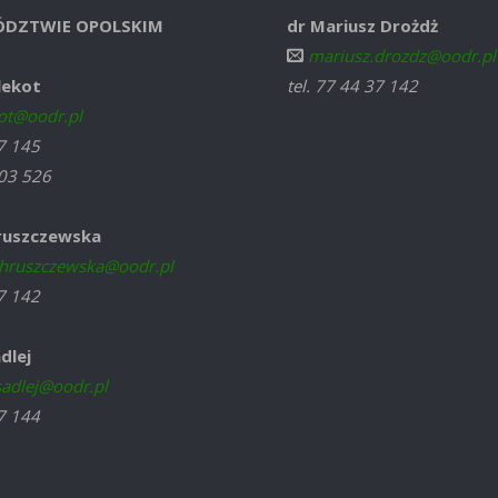
DZTWIE OPOLSKIM
dr Mariusz Drożdż
mariusz.drozdz@oodr.pl
lekot
tel. 77 44 37 142
ot@oodr.pl
37 145
03 526
ruszczewska
hruszczewska@oodr.pl
37 142
dlej
sadlej@oodr.pl
37 144