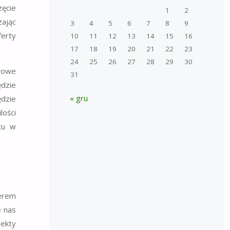
zęcie
1
2
zając
3
4
5
6
7
8
9
ferty
10
11
12
13
14
15
16
17
18
19
20
21
22
23
24
25
26
27
28
29
30
łowe
31
ędzie
« gru
ędzie
lości
tu w
erem
e nas
ekty