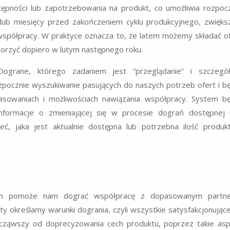
ępności lub zapotrzebowania na produkt, co umożliwia rozpoc
lub miesięcy przed zakończeniem cyklu produkcyjnego, zwięks
współpracy. W praktyce oznacza to, że latem możemy składać o
worzyć dopiero w lutym następnego roku.
Dograne, którego zadaniem jest “przeglądanie” i szczegó
pocznie wyszukiwanie pasujących do naszych potrzeb ofert i b
asowaniach i możliwościach nawiązania współpracy. System b
nformacje o zmieniającej się w procesie dograń dostępnej i
ć, jaka jest aktualnie dostępna lub potrzebna ilość produk
stem pomoże nam dograć współpracę z dopasowanym partn
 określamy warunki dogrania, czyli wszystkie satysfakcjonując
cząwszy od doprecyzowania cech produktu, poprzez takie asp