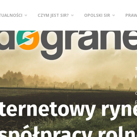
zejdź
TUALNOŚCI
CZYM JEST SIR?
OPOLSKI SIR
PRA
ści