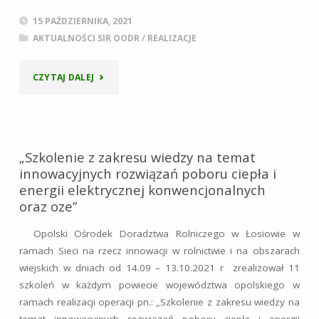
DOSTAW”
15 PAŹDZIERNIKA, 2021
AKTUALNOŚCI SIR OODR
/
REALIZACJE
–
13.10.2021
"E-
CZYTAJ DALEJ
R."
BROSZURY
W
„Szkolenie z zakresu wiedzy na temat
RAMACH
innowacyjnych rozwiązań poboru ciepła i
energii elektrycznej konwencjonalnych
REALIZACJI
oraz oze”
OPERACJI
Opolski Ośrodek Doradztwa Rolniczego w Łosiowie w
„ZAKŁADANIE
ramach Sieci na rzecz innowacji w rolnictwie i na obszarach
wiejskich w dniach od 14.09 – 13.10.2021 r zrealizował 11
LOKALNYCH
szkoleń w każdym powiecie województwa opolskiego w
ramach realizacji operacji pn.: „Szkolenie z zakresu wiedzy na
PARTNERSTW