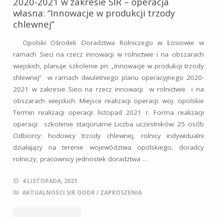
2020-2021 w zakresie SIR – operacja
własna: “Innowacje w produkcji trzody
„INNOWACJE
chlewnej”
W
Opolski Ośrodek Doradztwa Rolniczego w Łosiowie w
PRODUKCJI
ramach Sieci na rzecz innowacji w rolnictwie i na obszarach
wiejskich, planuje szkolenie pn. „Innowacje w produkcji trzody
TRZODY
chlewnej” w ramach dwuletniego planu operacyjnego 2020-
2021 w zakresie Sieci na rzecz innowacji w rolnictwie i na
CHLEWNEJ”"
obszarach wiejskich. Miejsce realizacji operacji: woj. opolskie
Termin realizacji operacji: listopad 2021 r. Forma realizacji
operacji: szkolenie stacjonarne Liczba uczestników: 25 osób
Odbiorcy: hodowcy trzody chlewnej, rolnicy indywidualni
działający na terenie województwa opolskiego, doradcy
rolniczy, pracownicy jednostek doradztwa …
4 LISTOPADA, 2021
AKTUALNOŚCI SIR OODR
/
ZAPROSZENIA