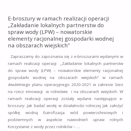
PN.:
E-broszury w ramach realizacji operacji
„OPOLSKIE
„Zakładanie lokalnych partnerstw do
spraw wody (LPW) – nowatorskie
ZESPOŁY
elementy racjonalnej gospodarki wodnej
TEMATYCZNE
na obszarach wiejskich”
DS.
Zapraszamy do zapoznania się z e-broszurami wydanymi w
ramach realizacji operacji „Zakładanie lokalnych partnerstw
INNOWACJI
do spraw wody (LPW) – nowatorskie elementy racjonalnej
gospodarki wodnej na obszarach wiejskich” w ramach
W
dwuletniego planu operacyjnego 2020-2021 w zakresie Sieci
ROLNICTWIE
na rzecz innowacji w rolnictwie i na obszarach wiejskich. W
ramach realizacji operacji zostały wydane następujące e-
–
broszury: Jak badać wodę w działalności rolniczej Jak założyć
spółkę wodną Eutrofizacja wód powierzchniowych i
KRÓTKIE
podziemnych w aspekcie nawodnień upraw rolnych
ŁAŃCUCHY
Korzystanie z wody przez rolników – …