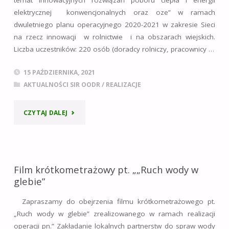
temat innowacyjnych rozwiązań poboru ciepła i energii
DO
elektrycznej konwencjonalnych oraz oze” w ramach
dwuletniego planu operacyjnego 2020-2021 w zakresie Sieci
SPRAW
na rzecz innowacji w rolnictwie i na obszarach wiejskich.
Liczba uczestników: 220 osób (doradcy rolniczy, pracownicy …
WODY
(LPW)
15 PAŹDZIERNIKA, 2021
AKTUALNOŚCI SIR OODR
/
REALIZACJE
–
"„SZKOLENIE
NOWATORSKIE
CZYTAJ DALEJ
Z
ELEMENTY
ZAKRESU
RACJONALNEJ
Film krótkometrażowy pt. „„Ruch wody w
WIEDZY
GOSPODARKI
glebie”
NA
WODNEJ
Zapraszamy do obejrzenia filmu krótkometrażowego pt.
„Ruch wody w glebie” zrealizowanego w ramach realizacji
TEMAT
NA
operacji pn.” Zakładanie lokalnych partnerstw do spraw wody