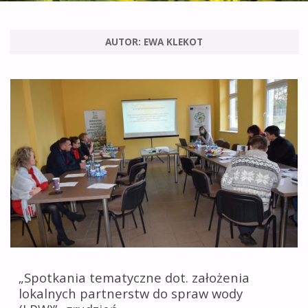
leśnictwie i obszarach
wiejskich
AUTOR:
EWA KLEKOT
na terenie
województwa
opolskiego.
„Spotkania tematyczne dot. założenia
lokalnych partnerstw do spraw wody