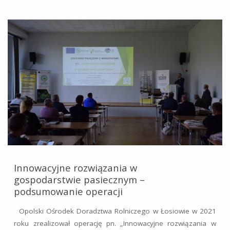
DOT.
ZAŁOŻENIA
LOKALNYCH
PARTNERSTW
DO
SPRAW
WODY
(LPW)”-
Innowacyjne rozwiązania w
gospodarstwie pasiecznym –
GRUDZIEŃ"
podsumowanie operacji
Opolski Ośrodek Doradztwa Rolniczego w Łosiowie w 2021
roku zrealizował operację pn. „Innowacyjne rozwiązania w