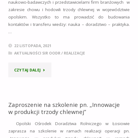
naukowo-badawczych i przedstawicielami firm branżowych w
zakresie chowu i hodowli trzody chlewnej w województwie
opolskim. Wszystko to ma prowadzić do budowania
kontaktów i transferu wiedzy: nauka – doradztwo – praktyka.
…
22 LISTOPADA, 2021
AKTUALNOŚCI SIR OODR
/
REALIZACJE
"SZKOLENIE
CZYTAJ DALEJ
STACJONARNE
PN.
Zaproszenie na szkolenie pn. „Innowacje
„INNOWACJE
w produkcji trzody chlewnej”
W
Opolski Ośrodek Doradztwa Rolniczego w Łosiowie
zaprasza na szkolenie w ramach realizacji operacji pn.
PRODUKCJI