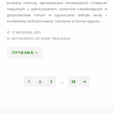
produkcji rolniczej, wprowadzania innowacyjnych rozwiązań
związanych z wykorzystaniem systemów nawadniających w
gospodarstwie rolnym w ograniczaniu deficytu wody z
możliwością dofinansowania. Szkolenie w formie wyjazdu …
27 WRZEŚNIA, 2021
AKTUALNOŚCI SIR OODR
/
REALIZACJE
"SZKOLENIE
CZYTAJ DALEJ
Z
WYJAZDEM
1
2
3
…
28
STUDYJNYM
Nawigacja
PN.
po
„INNOWACYJNE
wpisach
ROZWIĄZANIA