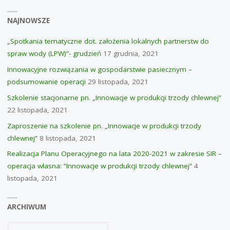
ZAPOBIEGAJĄCE
NAJNOWSZE
STRATOM
„Spotkania tematyczne dot. założenia lokalnych partnerstw do
spraw wody (LPW)”- grudzień
17 grudnia, 2021
AZOTU
Innowacyjne rozwiązania w gospodarstwie pasiecznym –
ORAZ
podsumowanie operacji
29 listopada, 2021
Szkolenie stacjonarne pn. „Innowacje w produkcji trzody chlewnej”
OPTYMALIZACJA
22 listopada, 2021
WARUNKÓW
Zaproszenie na szkolenie pn. „Innowacje w produkcji trzody
chlewnej”
8 listopada, 2021
GLEBOWO-
Realizacja Planu Operacyjnego na lata 2020-2021 w zakresie SIR –
WODNYCH
operacja własna: “Innowacje w produkcji trzody chlewnej”
4
listopada, 2021
W
PRODUKCJI
ARCHIWUM
ROLNICZEJ”"
Archiwum