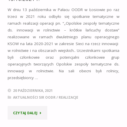
W dniu 13 października w Pałacu OODR w Łosiowie po raz
WŁASNA:
trzeci w 2021 roku odbyło się spotkanie tematyczne w
“INNOWACJE
ramach realizacji operacji pn. “„Opolskie zespoły tematyczne
ds. innowacji w rolnictwie – krótkie łańcuchy dostaw”
W
realizowane w ramach dwuletniego planu operacyjnego
KSOW na lata 2020-2021 w zakresie Sieci na rzecz innowacji
PRODUKCJI
w rolnictwie i na obszarach wiejskich.. Uczestnikami spotkania
TRZODY
byli członkowie oraz potencjalni członkowie grup
operacyjnych tworzących Opolskie zespoły tematyczne ds.
CHLEWNEJ”"
innowacji w rolnictwie. Na sali obecni byli rolnicy,
przedsiębiorcy …
20 PAŹDZIERNIKA, 2021
AKTUALNOŚCI SIR OODR
/
REALIZACJE
"SPOTKANIE
CZYTAJ DALEJ
TEMATYCZNE