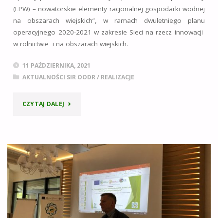
INNOWACYJNYCH
OBSZARACH
(LPW) – nowatorskie elementy racjonalnej gospodarki wodnej
na obszarach wiejskich”, w ramach dwuletniego planu
ROZWIĄZAŃ
WIEJSKICH”"
operacyjnego 2020-2021 w zakresie Sieci na rzecz innowacji
w rolnictwie i na obszarach wiejskich.
POBORU
CIEPŁA
11 PAŹDZIERNIKA, 2021
AKTUALNOŚCI SIR OODR
/
REALIZACJE
I
ENERGII
"FILM
CZYTAJ DALEJ
ELEKTRYCZNEJ
KRÓTKOMETRAŻOWY
KONWENCJONALNYCH
PT.
ORAZ
„„RUCH
OZE”"
WODY
W