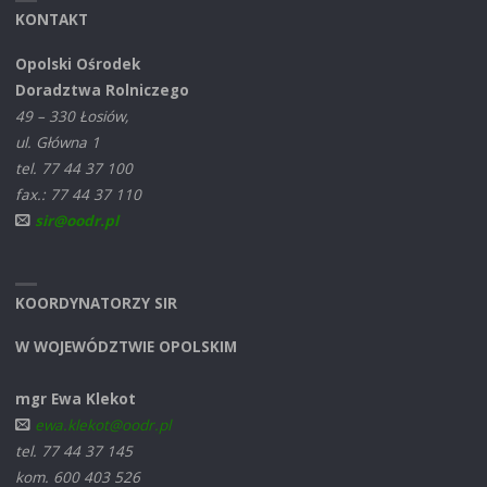
KONTAKT
Opolski Ośrodek
Doradztwa Rolniczego
49 – 330 Łosiów,
ul. Główna 1
tel. 77 44 37 100
fax.: 77 44 37 110
sir@oodr.pl
KOORDYNATORZY SIR
W WOJEWÓDZTWIE OPOLSKIM
mgr Ewa Klekot
ewa.klekot@oodr.pl
tel. 77 44 37 145
kom. 600 403 526