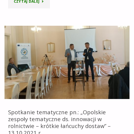
"REALIZACJA
CZYTAJ DALEJ
PLANU
OPERACYJNEGO
NA
LATA
2020-
2021
W
ZAKRESIE
SIR
Spotkanie tematyczne pn.: „Opolskie
zespoły tematyczne ds. innowacji w
–
rolnictwie – krótkie łańcuchy dostaw” –
13.10.2021 r.
OPERACJA