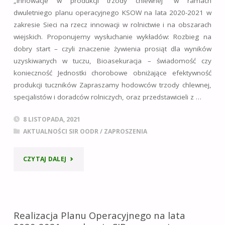
„Innowacje w produkcji trzody chlewnej” w ramach
TRZODY
dwuletniego planu operacyjnego KSOW na lata 2020-2021 w
zakresie Sieci na rzecz innowacji w rolnictwie i na obszarach
CHLEWNEJ”"
wiejskich. Proponujemy wysłuchanie wykładów: Rozbieg na
dobry start – czyli znaczenie żywienia prosiąt dla wyników
uzyskiwanych w tuczu, Bioasekuracja – świadomość czy
konieczność Jednostki chorobowe obniżające efektywność
produkcji tuczników Zapraszamy hodowców trzody chlewnej,
specjalistów i doradców rolniczych, oraz przedstawicieli z …
8 LISTOPADA, 2021
AKTUALNOŚCI SIR OODR
/
ZAPROSZENIA
"ZAPROSZENIE
CZYTAJ DALEJ
NA
SZKOLENIE
Realizacja Planu Operacyjnego na lata
PN.