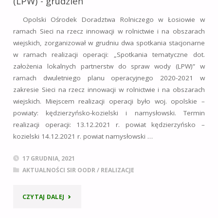
(LPW)”- grudzień
Opolski Ośrodek Doradztwa Rolniczego w Łosiowie w
ramach Sieci na rzecz innowacji w rolnictwie i na obszarach
wiejskich, zorganizował w grudniu dwa spotkania stacjonarne
w ramach realizacji operacji: „Spotkania tematyczne dot.
założenia lokalnych partnerstw do spraw wody (LPW)” w
ramach dwuletniego planu operacyjnego 2020-2021 w
zakresie Sieci na rzecz innowacji w rolnictwie i na obszarach
wiejskich. Miejscem realizacji operacji było woj. opolskie –
powiaty: kędzierzyńsko-kozielski i namysłowski. Termin
realizacji operacji: 13.12.2021 r. powiat kędzierzyńsko –
kozielski 14.12.2021 r. powiat namysłowski …
17 GRUDNIA, 2021
AKTUALNOŚCI SIR OODR
/
REALIZACJE
"„SPOTKANIA
CZYTAJ DALEJ
TEMATYCZNE